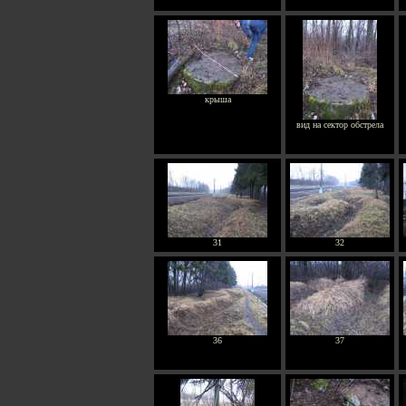
крыша
вид на сектор обстрела
31
32
36
37