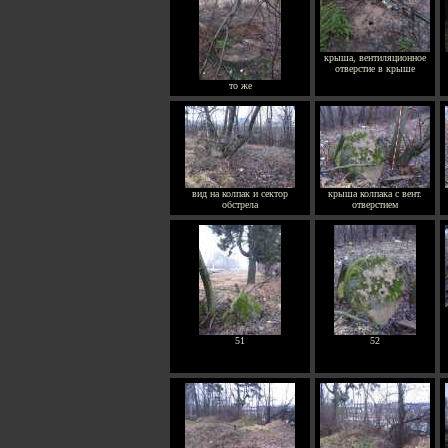
крыша, вентиляционное
отверстие в крыше
то же
вид на колпак и сектор
крыша колпака с вент.
обстрела
отверстием
51
52