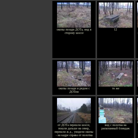
окопы позади ДОТа, вид в
12
сторону шоссе
окопы позади и рядом с
то же
ДОТом
от ДОТа перешли шоссе,
вид с полотна на
пошли дальше на север,
раскопанный блиндаж
перешли ж.д., увидели окопы
- на кадре справа от полотна