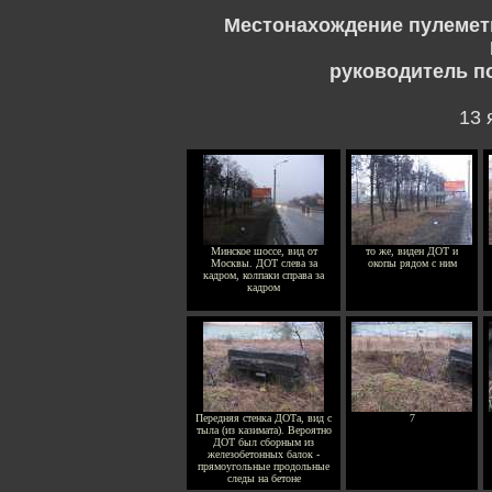
Местонахождение пулемет
руководитель п
13 
Минское шоссе, вид от
то же, виден ДОТ и
Москвы. ДОТ слева за
окопы рядом с ним
кадром, колпаки справа за
кадром
Передняя стенка ДОТа, вид с
7
тыла (из казимата). Вероятно
ДОТ был сборным из
железобетонных балок -
прямоугольные продольные
следы на бетоне