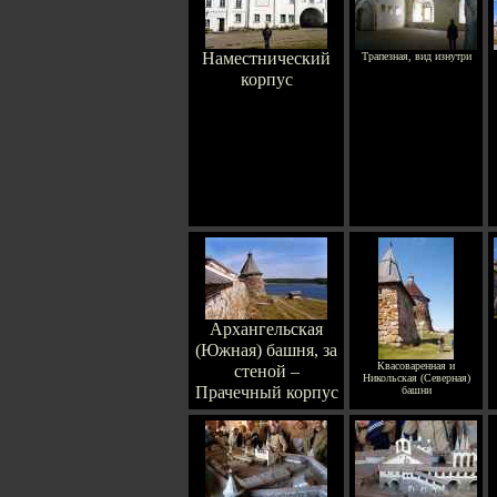
Наместнический
Трапезная, вид изнутри
корпус
Архангельская
(Южная) башня, за
Квасоваренная и
стеной –
Никольская (Северная)
Прачечный корпус
башни