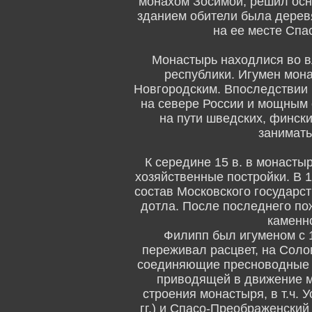
монахом Зосимой, решил осн
зданием обители была дерев
на ее месте Спа
Монастырь находлися во 
республики. Игумен мон
Новгородским. Впоследствии 
на севере России и мощным 
на пути шведских, фински
занимать
К середине 15 в. в монастыр
хозяйственные постройки. В 1
состав Московского государст
дотла. После последнего по
каменн
Филипп был игуменом с 1
переживал расцвет, на Соло
соединяющие пресноводные 
приводящей в движение м
строения монастыря, в т.ч. 
гг.) и Спасо-Преображенский 