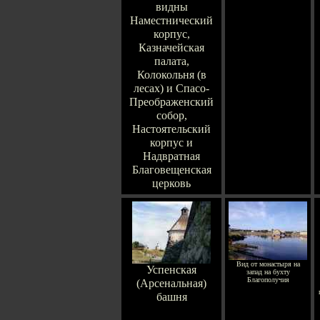
видны
Наместнический
корпус,
Казначейская
палата,
Колокольня (в
лесах) и Спасо-
Преображенский
собор,
Настоятельский
корпус и
Надвратная
Благовещенская
церковь
Вид от монастыря на
Успенская
запад на бухту
Благополучия
(Арсенальная)
башня