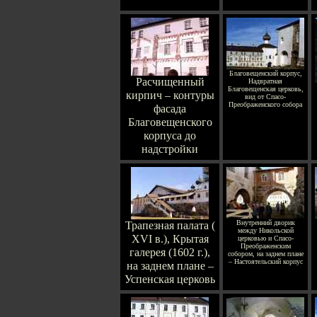
Благовещенский корпус,
Расчищенный
Надвратная
Благовещенская церковь,
кирпич – контуры
вид от Спасо-
Преображенского собора
фасада
Благовещенского
корпуса до
надстройки
Внутренний дворик
Трапезная палата (
между Никольской
XVI в.), Крытая
церковью и Спасо-
Преображенским
галерея (1602 г.),
собором, на заднем плане
– Настоятельский корпус
на заднем плане –
Успенская церковь