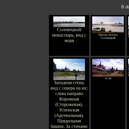
6 а
Соловецкий
монастырь, вид с
Причал посёлка
Соловецкий
моря
то же
Западная стена,
вид с севера на юг,
слева направо
Корожная
(Сторожевая),
Успенская
(Арсенальная),
Прядильная
башни. За стенами