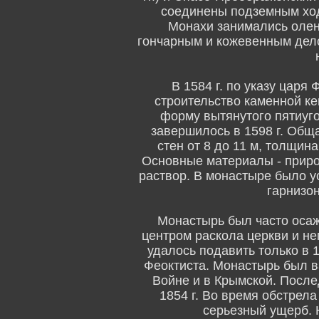
соединены подземным ходо
Монахи занимались олен
гончарным и кожевенным дело
В 1584 г. по указу цар
строительство каменной ке
форму вытянутого пятиуго
завершилось в 1598 г. Общ
стен от 8 до 11 м, толщина
Основные материалы - приро
раствор. В монастыре было у
гарнизон
Монастырь был часто осаж
центром раскола церкви и н
удалось подавить только в 
Феоктиста. Монастырь был 
Войне и в Крымской. После
1854 г. Во время обстрел
серьезный ущерб. 