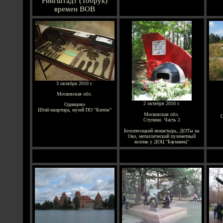
Рингштадт (Тобрук)
времен ВОВ
3 октября 2010 г.
Московская обл.
2 октября 2010 г.
Одинцово
Штаб-квартира, музей ПО "Китеж"
Московская обл.
С
Ступино. Часть 2
Белопесоцкий монастырь, ДОТы на
Оке, металлический пулеметный
колпак у ДОЦ "Бауманец"