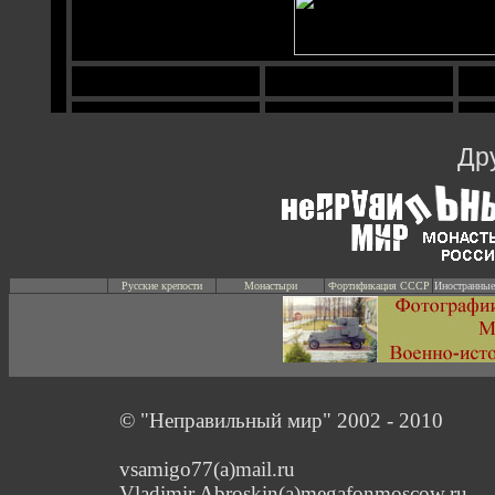
Др
Русские крепости
Монастыри
Фортификация СССР
Иностранные
© "Неправильный мир" 2002 - 2010
vsamigo77(a)mail.ru
Vladimir.Abroskin(a)megafonmoscow.ru