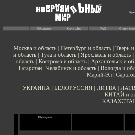
Кре
Обращение
Карта сайта
FAQ
Статьи и пу
Москва и область
|
Петербург и область
|
Тверь и
и область
|
Тула и область
|
Ярославль и область
область
|
Кострома и область
|
Архангельск и об
Татарстан
|
Челябинск и область
|
Вологда и обл
Марий-Эл
|
Саратов
УКРАИНА
|
БЕЛОРУССИЯ
|
ЛИТВА
|
ЛАТ
КИТАЙ и ок
КАЗАХСТА
Обращение