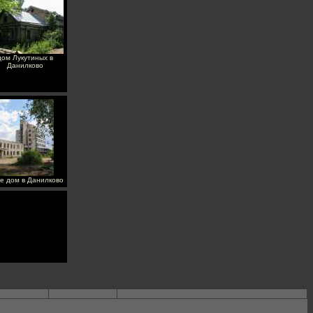
дом Лукутиных в
Данилково
е дом в Данилково