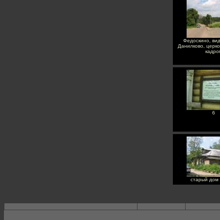
Федоскино, вид
Данилково, церко
кадро
6
старый дом