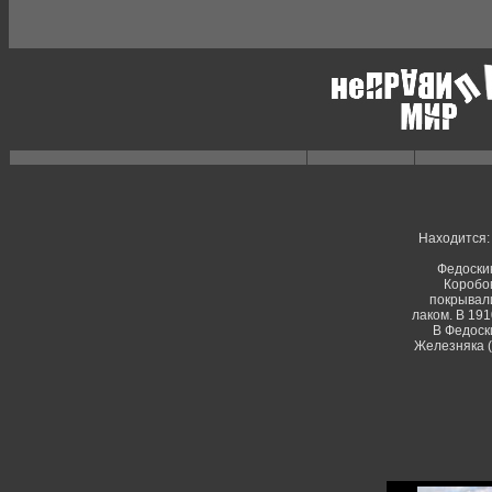
Находится: 
Федоскин
Коробов
покрывал
лаком. В 19
В Федоск
Железняка (