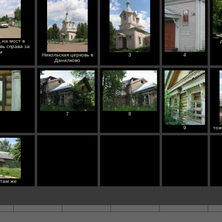
 на мост в
вь справа за
м
Никольская церковь в
3
4
Данилково
7
8
9
тож
 там же