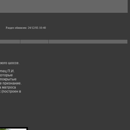
Раздел обновлен:
24/12/05 10:40
ского шоссе.
упец П.И.
 которые
 покрытые
е признание.
а матроса
 (построен в