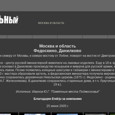
МОСКВА И ОБЛАСТЬ
Москва и область
Федоскино, Данилково
к северу от Москвы, к северо-востоку от Лобни, поворот на восток от Дмитров
о - центр русской миниатюрной живописи на лаковых изделиях. Еще в 18 в. к
 основал в Данилково производство козырьков и киверов для русской армии,
ись лаком. Позже появились изящные шкатулки и табакерки с миниатюрами и
10 г. мастера образовали артель, а федоскинская миниатюра получила мирово
ино сохранилась деревянная Никольская церковь (1875 г.). Федоскино - родин
А.Г. Железнякова). В данилково сохранились старинные дома, в т.ч. Лукутиных
19 в.).
Источник: Иванов Ю.Г. "Памятные места Подмосковья"
Благодарю Endrju за компанию
25 июня 2005 г.