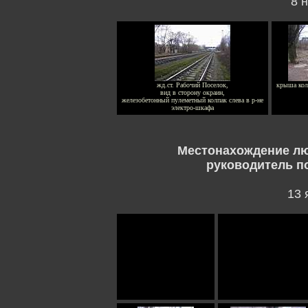
8 н
жд.ст. Рабочий Поселок,
крыша кол
вид в сторону окраин,
железобетонный пулеметный колпак слева в р-не
электро-шкафа
Местонахождение лю
руководитель п
13 