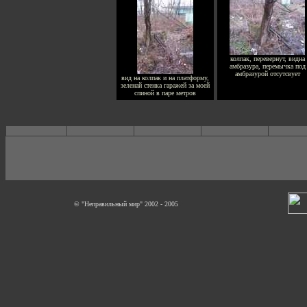
колпак, перевернут, видна
амбразура, перемычка под
амбразурой отсутсвует
вид на колпак и на платформу,
зеленай стенка гаражей за моей
спиной в паре метров
© "Неправильный мир" 2002 - 2005