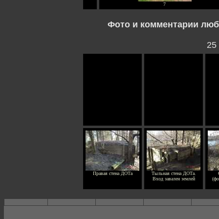
7
Фото и комментарии люб
25 
Правая стена ДОТа
Тыльная стена ДОТа.
Вход завален землей
(ф