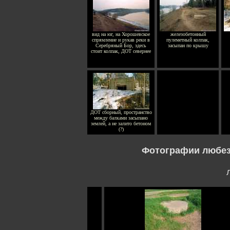
вид на юг, на Хорошевское
железобетонный
спрямление и рукав реки в
пулеметный колпак,
Серебряный Бор, здесь
засыпан по крышу
стоит колпак, ДОТ севернее
ДОТ сборный, пространство
между балками засыпано
землей, а не залито бетоном
(?)
Фотографии любез