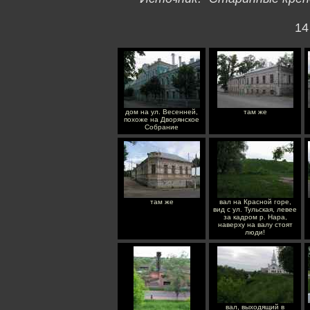
14
дом на ул. Весенней,
там же
похоже на Дворянское
Собрание
там же
вал на Красной горе,
вид с ул. Тульская, левее
за кадром р. Нара,
наверху на валу стоят
люди!
вал, выходящий в