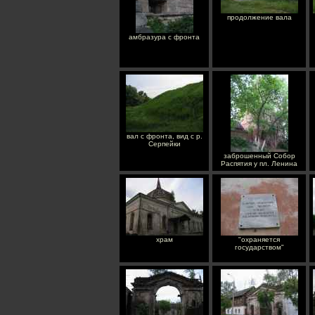
продолжение вала
амбразура с фронта
вал с фронта, вид с р.
Серпейки
заброшенный Собор
Распятия у пл. Ленина
храм
"охраняется
государством"