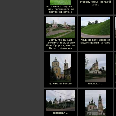
сторону Нары, Троицкий
собор
вид с вала в сторону р.
Нары, промышленные
постройки, ветхие
место, где раньше
люди на валу, левее за
находился торг, церкви
кадром церкви на торгу
Илии Пророка, Николы
Белого, Успенская
ц. Николы Белого
Успенская ц.
Успенская ц.