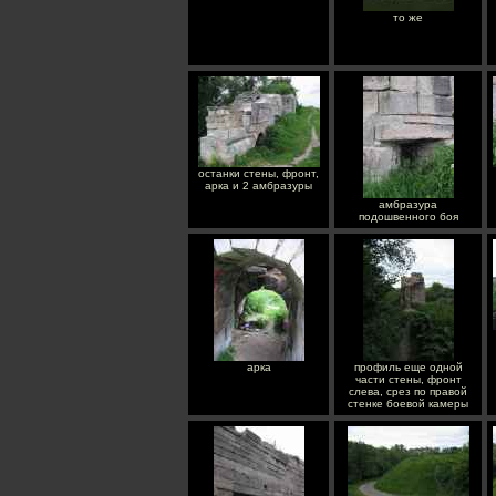
то же
останки стены, фронт,
арка и 2 амбразуры
амбразура
подошвенного боя
арка
профиль еще одной
части стены, фронт
слева, срез по правой
стенке боевой камеры