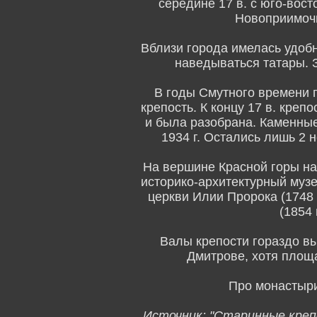
середине 17 в. с юго-вост
Новоприимочн
Вблизи города имелась удоб
наведываться татары. З
В годы Смутного времени 
крепость. К концу 17 в. креп
и была разобрана. Каменные
1934 г. Остались лишь 2 
На вершине Красной горы нах
историко-архитектурный музей
церкви Илии Пророка (1748 г
(1854 
Валы крепости гораздо в
Дмитрове, хотя площ
Про монастыри
Источник: "Старинные крепо