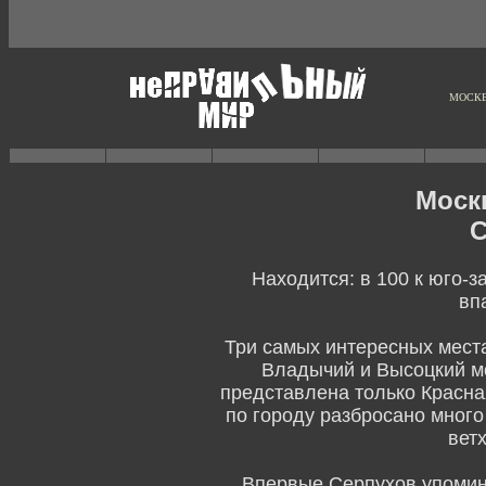
МОСКВ
Моск
С
Находится: в 100 к юго-з
вп
Три самых интересных места
Владычий и Высоцкий мо
представлена только Красная
по городу разбросано много
вет
Впервые Серпухов упомина