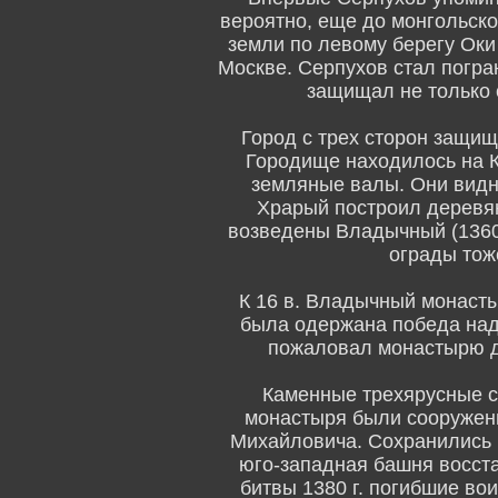
вероятно, еще до монгольско
земли по левому берегу Оки
Москве. Серпухов стал погра
защищал не только о
Город с трех сторон защи
Городище находилось на К
земляные валы. Они видны
Храрый построил деревян
возведены Владычный (1360 г
ограды тож
К 16 в. Владычный монасты
была одержана победа над
пожаловал монастырю де
Каменные трехярусные с
монастыря были сооружены
Михайловича. Сохранились ю
юго-западная башня восста
битвы 1380 г. погибшие в