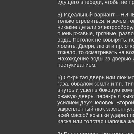
идущего впереди, чтобы не пр
5) Идеальный вариант – НИЧЕ
только стремиться, и зачем т
никакие детали электрооборуд
очень ржавые, грязные, разл
вода. Потолок не ковырять, п
ломать. Двери, люки и пр. от
тяжело, то осматривать на во
Нахождение воды за дверью и
постукиванием.
6) Открытая дверь или люк мо
газа, обвалом земли и т.п. Т
внутрь и ушел в боковую комн
ржавую дверь, перекрыл выхо
усилием двух человек. Второй
закрепленный люк захлопнулс
всей массой крышки ударил п
Каска или толстая шапочка ж