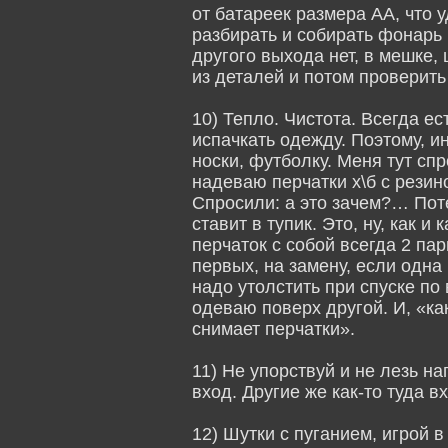
от батареек размера АА, что 
разбирать и собирать фонарь 
другого выхода нет, в мешке, 
из деталей и потом проверить
10) Тепло. Чистота. Всегда е
испачкать одежду. Поэтому, и
носки, футболку. Меня тут с
надеваю перчатки х\б с рез
Спросили: а это зачем?… Поте
ставит в тупик. Это, ну, как и 
перчаток с собой всегда 2 па
первых, на замену, если одна 
надо утолстить при спуске по
одеваю поверх другой. И, «ка
снимает перчатки».
11) Не упорствуй и не лезь н
вход. Другие же как-то туда в
12) Шутки с пуганием, игрой 