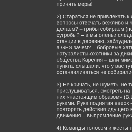
принять меры!
2) Стараться не привлекать к
вопросы отвечать вежливо и ч
делаем? – грибы собираем (по
сугробы? – а мы оленьи след
станции в деревню, заблудили
а GPS зачем? – бобровые хат
натуралисты-охотники за дик
общества Карелия – шли мимо
пункта, слышали, что у вас т
останавливаться не собирали
3) Не кричать, не шуметь, не 
прислушиваться, смотреть на
них «настоящим образом» (В.И
руками. Рука поднятая вверх 
повторять действия идущего 
движения – выпрямление руки
4) Команды голосом и жесты п