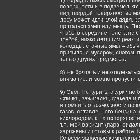
7) Передвигаясь, смотреть вни
поверхности и в подземельях
вид твердой поверхностью мо
лесу может идти злой дядя, за
прятаться змея или мышь. Пе
чтобы в середине полета не с
трубой, низко летящим реакт
колодцы, сточные ямы – обыч
присыпано мусором, снегом, 
тенью других предметов.
8) Не болтать и не отвлекать
внимание, и можно пропустит
9) Свет. Не курить, окурки не
Спички, зажигалки, факела и 
и помнить о возможности воз
газов, оставленного бензина, 
кислородом, а на поверхности
т.п. Мой вариант (параноидал
заряжены и готовы к работе. 
Ко всем запасные комплекты 